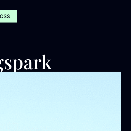
 OSS
gspark