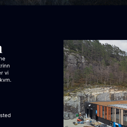
n
ene
rinn
r vi
 kvm.
a
ksted